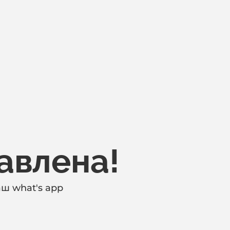
авлена!
аш what's app