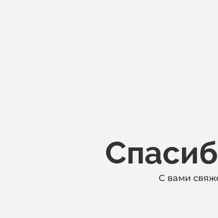
Спасиб
C вами свяже